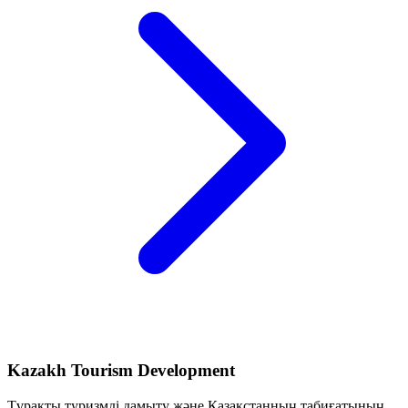
Kazakh Tourism Development
Тұрақты туризмді дамыту және Қазақстанның табиғатының