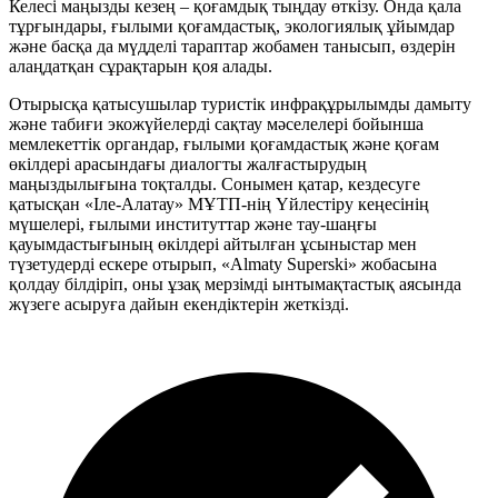
Келесі маңызды кезең – қоғамдық тыңдау өткізу. Онда қала
тұрғындары, ғылыми қоғамдастық, экологиялық ұйымдар
және басқа да мүдделі тараптар жобамен танысып, өздерін
алаңдатқан сұрақтарын қоя алады.
Отырысқа қатысушылар туристік инфрақұрылымды дамыту
және табиғи экожүйелерді сақтау мәселелері бойынша
мемлекеттік органдар, ғылыми қоғамдастық және қоғам
өкілдері арасындағы диалогты жалғастырудың
маңыздылығына тоқталды. Сонымен қатар, кездесуге
қатысқан «Іле-Алатау» МҰТП-нің Үйлестіру кеңесінің
мүшелері, ғылыми институттар және тау-шаңғы
қауымдастығының өкілдері айтылған ұсыныстар мен
түзетудерді ескере отырып, «Almaty Superski» жобасына
қолдау білдіріп, оны ұзақ мерзімді ынтымақтастық аясында
жүзеге асыруға дайын екендіктерін жеткізді.