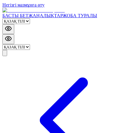
Негізгі мазмұнға өту
БАСТЫ БЕТ
ЖАҢАЛЫҚТАР
ЖОБА ТУРАЛЫ