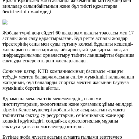
Ержан Еркінбаев жоба аясында жекеменшік коттедждер мен
виллалар салынбайтынын және бұл тиісті құжаттарда
бекітілетінін мәлімдеді.
Жобада түрлі деңгейдегі 60 шақырым шаңғы трассасы мен 17
аспалы жол салу қарастырылған. Бұл ретте аспалы жолдар
тіректерінің саны мен суды тұтыну көлемі бұрынғы кешенді-
жоспармен салыстырғанда айтарлықтай қысқартылады, ал
инфрақұрылымды орналастыру табиғи ландшафтты барынша
сақтауды ескере отырып жоспарланады.
Сонымен қатар, KTD компаниясының басшысы «шаңғы
тебуді» мектеп бағдарламасына енгізу мүмкіндігі талқыланып
жатқанын, бұл балаларды спортқа мектеп жасынан баулуға
мүмкіндік беретінін айтты.
Құрамына мемлекеттік мекемелердің, ғылыми
институттардың, экологиялық және қоғамдық ұйым өкілдері
кіретін Кеңес мүшелері жобаны іске асырылатын аумақта
табиғатты сақтау, су ресурстарын, сейсмикалық және қар
көшкіні қауіпсіздігі, сондай-ақ археологиялық мұраны
сақтауға қатысты мәселелерді көтерді.
Бүгінде жоба жүзеге асатын аумақта ғылыми зерттеулер