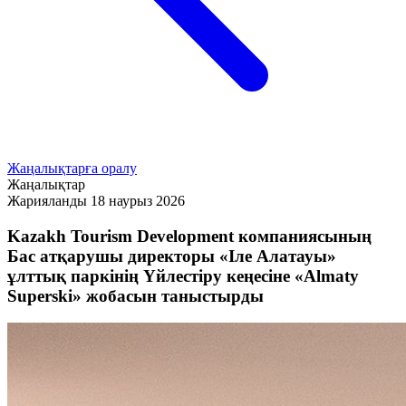
Жаңалықтарға оралу
Жаңалықтар
Жарияланды
18 наурыз 2026
Kazakh Tourism Development компаниясының
Бас атқарушы директоры «Іле Алатауы»
ұлттық паркінің Үйлестіру кеңесіне «Almaty
Superski» жобасын таныстырды