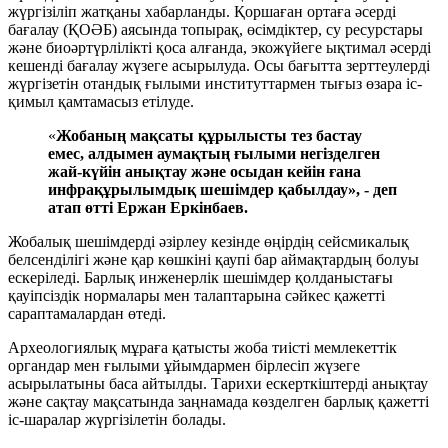
жүргізіліп жатқаны хабарланды. Қоршаған ортаға әсерді
бағалау (ҚОӘБ) аясында топырақ, өсімдіктер, су ресурстары
және биоәртүрлілікті қоса алғанда, экожүйеге ықтимал әсерді
кешенді бағалау жүзеге асырылуда. Осы бағытта зерттеулерді
жүргізетін отандық ғылыми институттармен тығыз өзара іс-
қимыл қамтамасыз етілуде.
«
Жобаның мақсаты құрылысты тез бастау
емес, алдымен аумақтың ғылыми негізделген
жай-күйін анықтау және осыдан кейін ғана
инфрақұрылымдық шешімдер қабылдау», - деп
атап өтті Ержан Еркінбаев.
Жобалық шешімдерді әзірлеу кезінде өңірдің сейсмикалық
белсенділігі және қар көшкіні қаупі бар аймақтардың болуы
ескеріледі. Барлық инженерлік шешімдер қолданыстағы
қауіпсіздік нормалары мен талаптарына сәйкес қажетті
сараптамалардан өтеді.
Археологиялық мұраға қатысты жоба тиісті мемлекеттік
органдар мен ғылыми ұйымдармен бірлесіп жүзеге
асырылатыны баса айтылды. Тарихи ескерткіштерді анықтау
және сақтау мақсатында заңнамада көзделген барлық қажетті
іс-шаралар жүргізілетін болады.